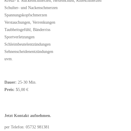
Kreuz- u. Rückenschmerzen, Hexenschuss, Knieschmerzen
Schulter- und Nackenschmerzen
Spannungskopfschmerzen
Verstauchungen, Verrenkungen
Taubheitsgefühl, Bänderriss
Sportverletzungen
Schleimbeutelentzündungen
Sehnenscheidenentzündungen
uvm.
Dauer:
25-30 Min.
Preis: 5
5,00 €
Jetzt Kontakt aufnehmen.
per Telefon: 05732 981381