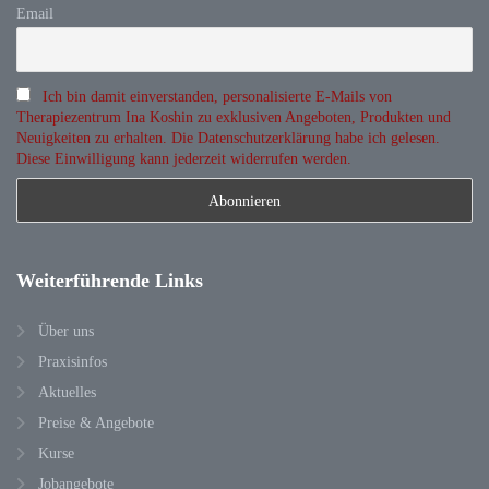
Email
Ich bin damit einverstanden, personalisierte E-Mails von
Therapiezentrum Ina Koshin zu exklusiven Angeboten, Produkten und
Neuigkeiten zu erhalten. Die Datenschutzerklärung habe ich gelesen.
Diese Einwilligung kann jederzeit widerrufen werden.
Weiterführende
Links
Über uns
Praxisinfos
Aktuelles
Preise & Angebote
Kurse
Jobangebote